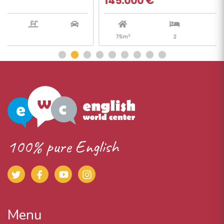
145.000 €
2
75m
2
1
100% pure English
Menu