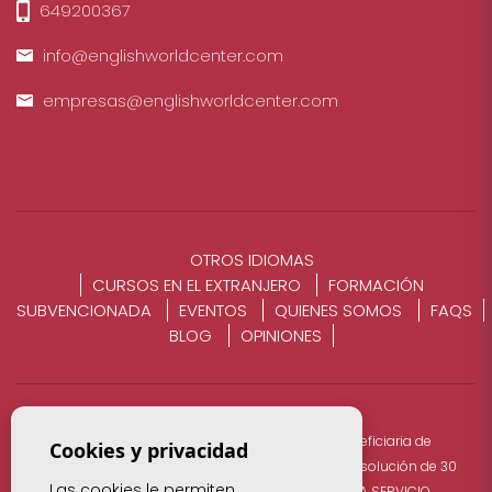
649200367
info@englishworldcenter.com
empresas@englishworldcenter.com
OTROS IDIOMAS
CURSOS EN EL EXTRANJERO
FORMACIÓN
SUBVENCIONADA
EVENTOS
QUIENES SOMOS
FAQS
BLOG
OPINIONES
ENGLISH WORLD NYVA S.L CON CIF B53747846 fue beneficiaria de
Cookies y privacidad
subvención , dentro del PROGRAMA ECOVUT 2021 (Resolución de 30
Las cookies le permiten
de diciembre de 2020, del Director General de LABORA SERVICIO