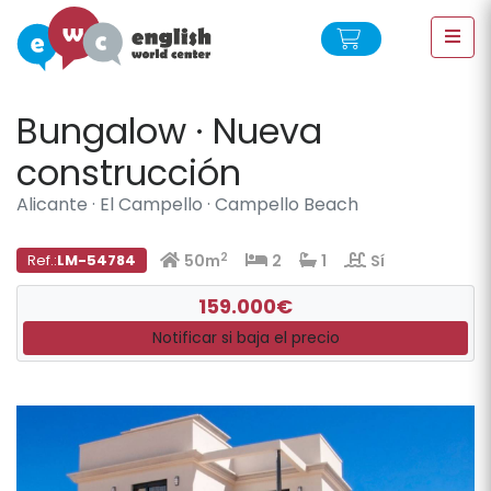
Bungalow
·
Nueva
construcción
Alicante
·
El Campello
·
Campello Beach
2
Ref.:
LM-54784
50m
2
1
Sí
159.000€
Notificar si baja el precio