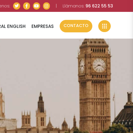
enos:
|
Llámanos:
96 622 55 53
CONTACTO
AL ENGLISH
EMPRESAS