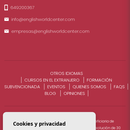
649200367
info@englishworldcenter.com
empresas@englishworldcenter.com
OTROS IDIOMAS
CURSOS EN EL EXTRANJERO
FORMACIÓN
SUBVENCIONADA
EVENTOS
QUIENES SOMOS
FAQS
BLOG
OPINIONES
ENGLISH WORLD NYVA S.L CON CIF B53747846 fue beneficiaria de
Cookies y privacidad
subvención , dentro del PROGRAMA ECOVUT 2021 (Resolución de 30